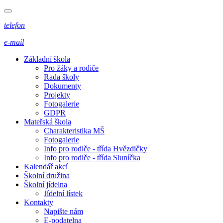
telefon
e-mail
Základní škola
Pro žáky a rodiče
Rada školy
Dokumenty
Projekty
Fotogalerie
GDPR
Mateřská škola
Charakteristika MŠ
Fotogalerie
Info pro rodiče - třída Hvězdičky
Info pro rodiče - třída Sluníčka
Kalendář akcí
Školní družina
Školní jídelna
Jídelní lístek
Kontakty
Napište nám
E-podatelna