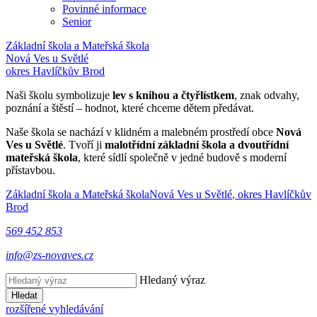
Povinné informace
Senior
Základní škola a Mateřská škola
Nová Ves u Světlé
okres Havlíčkův Brod
Naši školu symbolizuje
lev s knihou a čtyřlístkem
, znak odvahy,
poznání a štěstí – hodnot, které chceme dětem předávat.
Naše škola se nachází v klidném a malebném prostředí obce
Nová
Ves u Světlé
. Tvoří ji
malotřídní základní škola a dvoutřídní
mateřská škola
, které sídlí společně v jedné budově s moderní
přístavbou.
Základní škola a Mateřská škola
Nová Ves u Světlé
, okres Havlíčkův
Brod
569 452 853
info@zs-novaves.cz
Hledaný výraz
Hledat
rozšířené vyhledávání