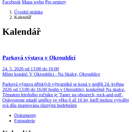
Facebook
Mapa webu
Pro seniory
Úvodní stránka
Kalendář
Kalendář
Parková výstava v Okrouhlici
24. 5. 2026 od 13:00 do 16:00
Místo konání:
V Okrouhlici - Na Skalce, Okrouhlice
Parková výstava dětských výtvarníků se koná v neděli 24. května
2026 od 13:00 do 16:00 hodin v Okrouhlici, konkrétně Na skalce.
Tématem letošního ročníku je 'Tanec na obrazech, rock-and-roll'.
Oslovujeme mladé umělce ve věku 6 až 16 let, kteří mohou vytvářet
svá díla inspirována různými hudebními
Dokumenty
Fotogalerie