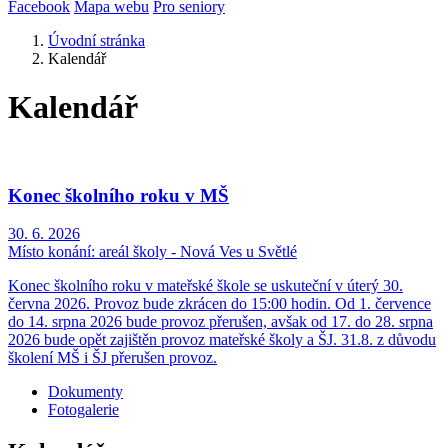
Facebook
Mapa webu
Pro seniory
Úvodní stránka
Kalendář
Kalendář
Konec školního roku v MŠ
30. 6. 2026
Místo konání:
areál školy - Nová Ves u Světlé
Konec školního roku v mateřské škole se uskuteční v úterý 30.
června 2026. Provoz bude zkrácen do 15:00 hodin. Od 1. července
do 14. srpna 2026 bude provoz přerušen, avšak od 17. do 28. srpna
2026 bude opět zajištěn provoz mateřské školy a ŠJ. 31.8. z důvodu
školení MŠ i ŠJ přerušen provoz.
Dokumenty
Fotogalerie