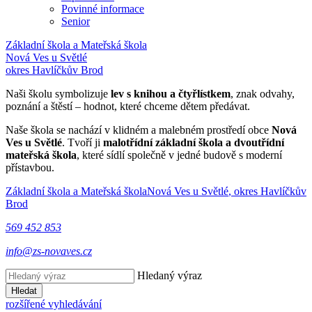
Povinné informace
Senior
Základní škola a Mateřská škola
Nová Ves u Světlé
okres Havlíčkův Brod
Naši školu symbolizuje
lev s knihou a čtyřlístkem
, znak odvahy,
poznání a štěstí – hodnot, které chceme dětem předávat.
Naše škola se nachází v klidném a malebném prostředí obce
Nová
Ves u Světlé
. Tvoří ji
malotřídní základní škola a dvoutřídní
mateřská škola
, které sídlí společně v jedné budově s moderní
přístavbou.
Základní škola a Mateřská škola
Nová Ves u Světlé
, okres Havlíčkův
Brod
569 452 853
info@zs-novaves.cz
Hledaný výraz
Hledat
rozšířené vyhledávání