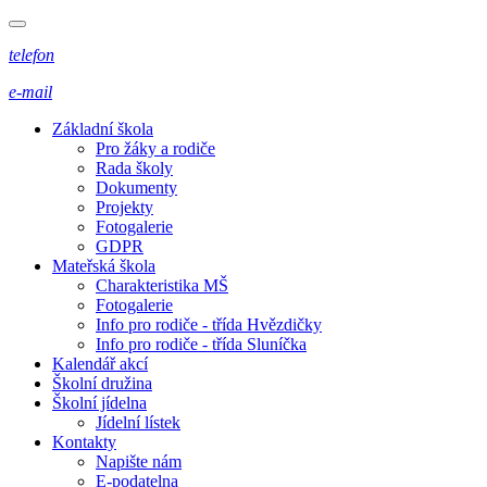
telefon
e-mail
Základní škola
Pro žáky a rodiče
Rada školy
Dokumenty
Projekty
Fotogalerie
GDPR
Mateřská škola
Charakteristika MŠ
Fotogalerie
Info pro rodiče - třída Hvězdičky
Info pro rodiče - třída Sluníčka
Kalendář akcí
Školní družina
Školní jídelna
Jídelní lístek
Kontakty
Napište nám
E-podatelna