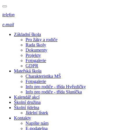
telefon
e-mail
Základní škola
Pro žáky a rodiče
Rada školy
Dokumenty
Projekty
Fotogalerie
GDPR
Mateřská škola
Charakteristika MŠ
Fotogalerie
Info pro rodiče - třída Hvězdičky
Info pro rodiče - třída Sluníčka
Kalendář akcí
Školní družina
Školní jídelna
Jídelní lístek
Kontakty
Napište nám
E-podatelna