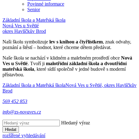
Povinné informace
Senior
Základní škola a Mateřská škola
Nová Ves u Světlé
okres Havlíčkův Brod
Naši školu symbolizuje
lev s knihou a čtyřlístkem
, znak odvahy,
poznání a štěstí – hodnot, které chceme dětem předávat.
Naše škola se nachází v klidném a malebném prostředí obce
Nová
Ves u Světlé
. Tvoří ji
malotřídní základní škola a dvoutřídní
mateřská škola
, které sídlí společně v jedné budově s moderní
přístavbou.
Základní škola a Mateřská škola
Nová Ves u Světlé
, okres Havlíčkův
Brod
569 452 853
info@zs-novaves.cz
Hledaný výraz
Hledat
rozšířené vyhledávání