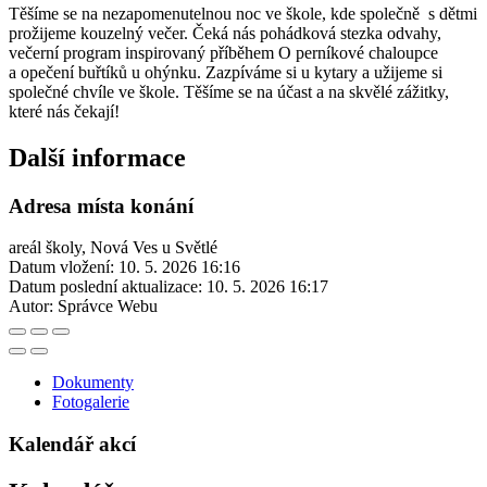
Těšíme se na nezapomenutelnou noc ve škole, kde společně s dětmi
prožijeme kouzelný večer. Čeká nás pohádková stezka odvahy,
večerní program inspirovaný příběhem O perníkové chaloupce
a opečení buřtíků u ohýnku. Zazpíváme si u kytary a užijeme si
společné chvíle ve škole. Těšíme se na účast a na skvělé zážitky,
které nás čekají!
Další informace
Adresa místa konání
areál školy, Nová Ves u Světlé
Datum vložení:
10. 5. 2026 16:16
Datum poslední aktualizace:
10. 5. 2026 16:17
Autor:
Správce Webu
Dokumenty
Fotogalerie
Kalendář akcí