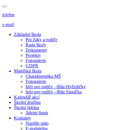
telefon
e-mail
Základní škola
Pro žáky a rodiče
Rada školy
Dokumenty
Projekty
Fotogalerie
GDPR
Mateřská škola
Charakteristika MŠ
Fotogalerie
Info pro rodiče - třída Hvězdičky
Info pro rodiče - třída Sluníčka
Kalendář akcí
Školní družina
Školní jídelna
Jídelní lístek
Kontakty
Napište nám
E-podatelna