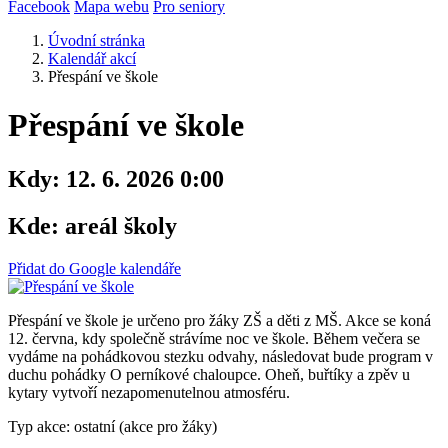
Facebook
Mapa webu
Pro seniory
Úvodní stránka
Kalendář akcí
Přespání ve škole
Přespání ve škole
Kdy:
12. 6. 2026 0:00
Kde:
areál školy
Přidat do Google kalendáře
Přespání ve škole je určeno pro žáky ZŠ a děti z MŠ. Akce se koná
12. června, kdy společně strávíme noc ve škole. Během večera se
vydáme na pohádkovou stezku odvahy, následovat bude program v
duchu pohádky O perníkové chaloupce. Oheň, buřtíky a zpěv u
kytary vytvoří nezapomenutelnou atmosféru.
Typ akce: ostatní (akce pro žáky)