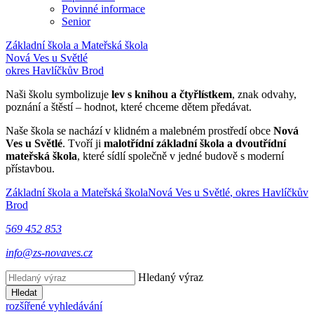
Povinné informace
Senior
Základní škola a Mateřská škola
Nová Ves u Světlé
okres Havlíčkův Brod
Naši školu symbolizuje
lev s knihou a čtyřlístkem
, znak odvahy,
poznání a štěstí – hodnot, které chceme dětem předávat.
Naše škola se nachází v klidném a malebném prostředí obce
Nová
Ves u Světlé
. Tvoří ji
malotřídní základní škola a dvoutřídní
mateřská škola
, které sídlí společně v jedné budově s moderní
přístavbou.
Základní škola a Mateřská škola
Nová Ves u Světlé
, okres Havlíčkův
Brod
569 452 853
info@zs-novaves.cz
Hledaný výraz
Hledat
rozšířené vyhledávání