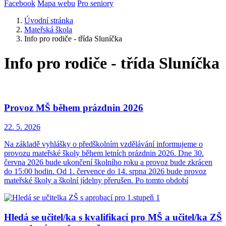
Facebook
Mapa webu
Pro seniory
Úvodní stránka
Mateřská škola
Info pro rodiče - třída Sluníčka
Info pro rodiče - třída Sluníčka
Provoz MŠ během prázdnin 2026
22. 5.
2026
Na základě vyhlášky o předškolním vzdělávání informujeme o
provozu mateřské školy během letních prázdnin 2026. Dne 30.
června 2026 bude ukončení školního roku a provoz bude zkrácen
do 15:00 hodin. Od 1. července do 14. srpna 2026 bude provoz
mateřské školy a školní jídelny přerušen. Po tomto období
Hledá se učitel/ka s kvalifikací pro MŠ a učitel/ka ZŠ