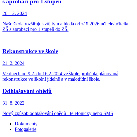
s aprobací pro 1.stupeň
26. 12.
2024
Naše škola rozšiřuje svůj tým a hledá od září 2026 učitele/učitelku
ZŠ s aprobací pro 1.stupeň do ZŠ.
Rekonstrukce ve škole
21. 2.
2024
Ve dnech od 9.2. do 16.2.2024 ve škole proběhla plánovaná
rekonstrukce ve školní jídelně a v malotřídní škole.
Odhlašování obědů
31. 8.
2022
Nový způsob odhlašování obědů - telefonicky nebo SMS
Dokumenty
Fotogalerie