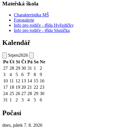
Mateřská škola
Charakteristika MŠ
Fotogalerie
Info pro rodiče - třída Hvězdičky
Info pro rodiče - třída Sluníčka
Kalendář
Srpen
2026
Po
Út
St
Čt
Pá
So
Ne
27
28
29
30
31
1
2
3
4
5
6
7
8
9
10
11
12
13
14
15
16
17
18
19
20
21
22
23
24
25
26
27
28
29
30
31
1
2
3
4
5
6
Počasí
dnes, pátek 7. 8. 2026