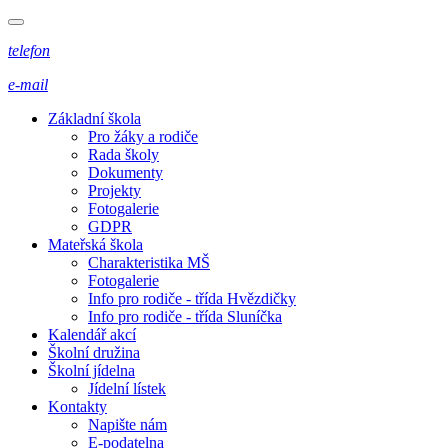
telefon
e-mail
Základní škola
Pro žáky a rodiče
Rada školy
Dokumenty
Projekty
Fotogalerie
GDPR
Mateřská škola
Charakteristika MŠ
Fotogalerie
Info pro rodiče - třída Hvězdičky
Info pro rodiče - třída Sluníčka
Kalendář akcí
Školní družina
Školní jídelna
Jídelní lístek
Kontakty
Napište nám
E-podatelna