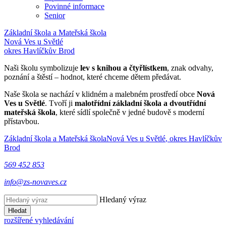
Povinné informace
Senior
Základní škola a Mateřská škola
Nová Ves u Světlé
okres Havlíčkův Brod
Naši školu symbolizuje
lev s knihou a čtyřlístkem
, znak odvahy,
poznání a štěstí – hodnot, které chceme dětem předávat.
Naše škola se nachází v klidném a malebném prostředí obce
Nová
Ves u Světlé
. Tvoří ji
malotřídní základní škola a dvoutřídní
mateřská škola
, které sídlí společně v jedné budově s moderní
přístavbou.
Základní škola a Mateřská škola
Nová Ves u Světlé
, okres Havlíčkův
Brod
569 452 853
info@zs-novaves.cz
Hledaný výraz
Hledat
rozšířené vyhledávání