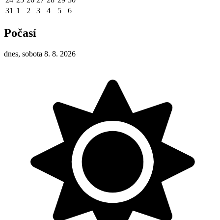
31
1
2
3
4
5
6
Počasí
dnes, sobota 8. 8. 2026