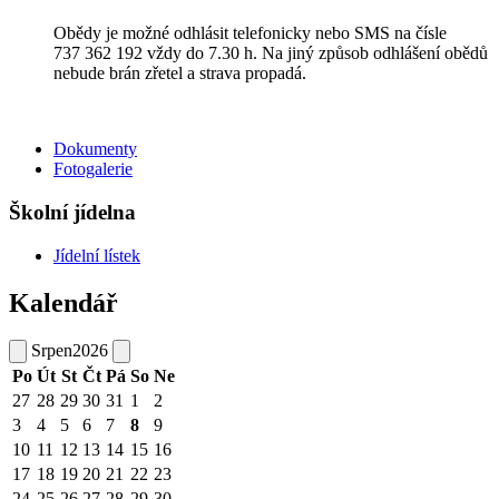
Obědy je možné odhlásit telefonicky nebo SMS na čísle
737 362 192 vždy do 7.30 h. Na jiný způsob odhlášení obědů
nebude brán zřetel a strava propadá.
Dokumenty
Fotogalerie
Školní jídelna
Jídelní lístek
Kalendář
Srpen
2026
Po
Út
St
Čt
Pá
So
Ne
27
28
29
30
31
1
2
3
4
5
6
7
8
9
10
11
12
13
14
15
16
17
18
19
20
21
22
23
24
25
26
27
28
29
30