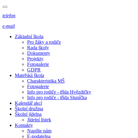
telefon
e-mail
Základní škola
Pro žáky a rodiče
Rada školy
Dokumenty
Projekty
Fotogalerie
GDPR
Mateřská škola
Charakteristika MŠ
Fotogalerie
Info pro rodiče - třída Hvězdičky
Info pro rodiče - třída Sluníčka
Kalendář akcí
Školní družina
Školní jídelna
Jídelní lístek
Kontakty
Napište nám
E-podatelna