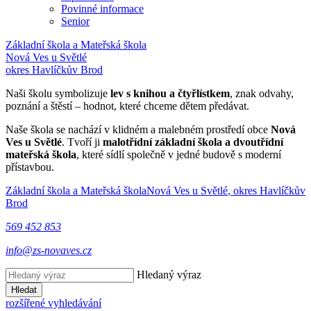
Povinné informace
Senior
Základní škola a Mateřská škola
Nová Ves u Světlé
okres Havlíčkův Brod
Naši školu symbolizuje
lev s knihou a čtyřlístkem
, znak odvahy,
poznání a štěstí – hodnot, které chceme dětem předávat.
Naše škola se nachází v klidném a malebném prostředí obce
Nová
Ves u Světlé
. Tvoří ji
malotřídní základní škola a dvoutřídní
mateřská škola
, které sídlí společně v jedné budově s moderní
přístavbou.
Základní škola a Mateřská škola
Nová Ves u Světlé
, okres Havlíčkův
Brod
569 452 853
info@zs-novaves.cz
Hledaný výraz
Hledat
rozšířené vyhledávání