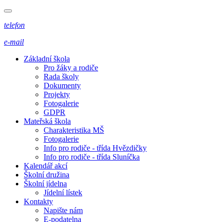
telefon
e-mail
Základní škola
Pro žáky a rodiče
Rada školy
Dokumenty
Projekty
Fotogalerie
GDPR
Mateřská škola
Charakteristika MŠ
Fotogalerie
Info pro rodiče - třída Hvězdičky
Info pro rodiče - třída Sluníčka
Kalendář akcí
Školní družina
Školní jídelna
Jídelní lístek
Kontakty
Napište nám
E-podatelna