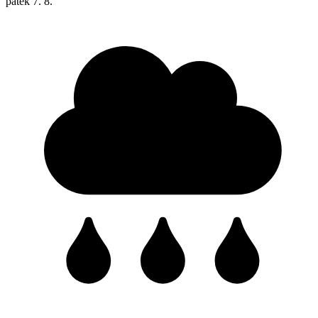
pátek
7. 8.