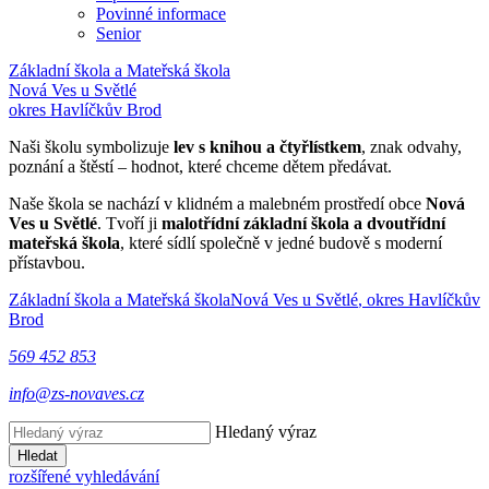
Povinné informace
Senior
Základní škola a Mateřská škola
Nová Ves u Světlé
okres Havlíčkův Brod
Naši školu symbolizuje
lev s knihou a čtyřlístkem
, znak odvahy,
poznání a štěstí – hodnot, které chceme dětem předávat.
Naše škola se nachází v klidném a malebném prostředí obce
Nová
Ves u Světlé
. Tvoří ji
malotřídní základní škola a dvoutřídní
mateřská škola
, které sídlí společně v jedné budově s moderní
přístavbou.
Základní škola a Mateřská škola
Nová Ves u Světlé
, okres Havlíčkův
Brod
569 452 853
info@zs-novaves.cz
Hledaný výraz
Hledat
rozšířené vyhledávání